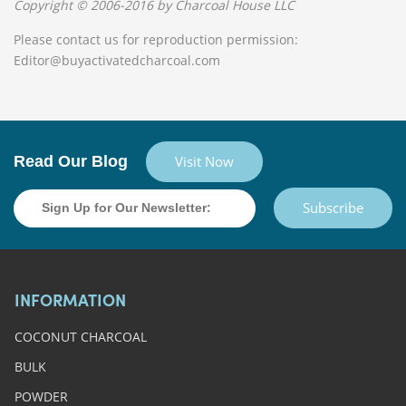
Copyright © 2006-2016 by Charcoal House LLC
Please contact us for reproduction permission:
Editor@buyactivatedcharcoal.com
Read Our Blog
Visit Now
Subscribe
INFORMATION
COCONUT CHARCOAL
BULK
POWDER