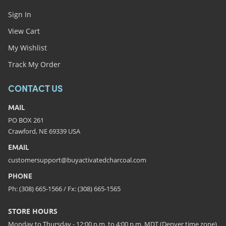
Sign In
View Cart
My Wishlist
Track My Order
CONTACT US
MAIL
PO BOX 261
Crawford, NE 69339 USA
EMAIL
customersupport@buyactivatedcharcoal.com
PHONE
Ph: (308) 665-1566 / Fx: (308) 665-1565
STORE HOURS
Monday to Thursday - 12:00 p.m. to 4:00 p.m. MDT (Denver time zone)