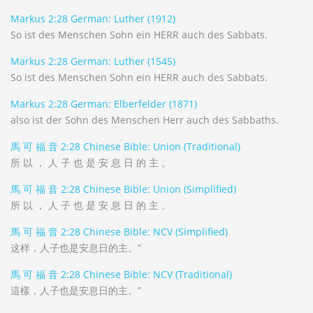
Markus 2:28 German: Luther (1912)
So ist des Menschen Sohn ein HERR auch des Sabbats.
Markus 2:28 German: Luther (1545)
So ist des Menschen Sohn ein HERR auch des Sabbats.
Markus 2:28 German: Elberfelder (1871)
also ist der Sohn des Menschen Herr auch des Sabbaths.
馬 可 福 音 2:28 Chinese Bible: Union (Traditional)
所 以 ， 人 子 也 是 安 息 日 的 主 。
馬 可 福 音 2:28 Chinese Bible: Union (Simplified)
所 以 ， 人 子 也 是 安 息 日 的 主 。
馬 可 福 音 2:28 Chinese Bible: NCV (Simplified)
这样，人子也是安息日的主。”
馬 可 福 音 2:28 Chinese Bible: NCV (Traditional)
這樣，人子也是安息日的主。”